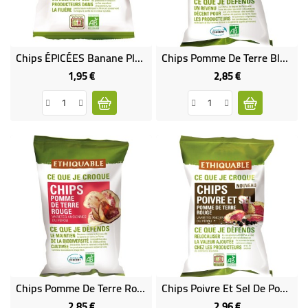
BÉBÉ
CULTUREL
Chips ÉPICÉES Banane Plantain Bio & Équitable
Chips Pomme De Terre Bleue Bio & Équitable
1,95 €
2,85 €
Prix
Prix
Chips Pomme De Terre Rouge Bio & Équitable
Chips Poivre Et Sel De Pomme De Terre Rouge - Bio & Équitable
2,85 €
2,96 €
Prix
Prix