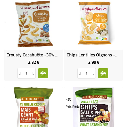
Crousty Cacahuète -30% Sel Bio Et Vegan
Chips Lentilles Oignons -70% De Matières Grasses Bio Et Vegan
2,32 €
2,99 €
Prix
Prix
-5%
Prix Réduit