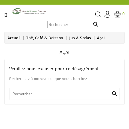
CATÉGORIE
0
PROMOS

Accueil
Thé, Café & Boisson
Jus & Sodas
Açai
ÉPICERIE
AÇAI
THÉ,
CAFÉ
&
Veuillez nous excuser pour ce désagrément.
BOISSON
Recherchez à nouveau ce que vous cherchez
HYGIÈNE
SOINS

SANTÉ
BIEN-
ÊTRE