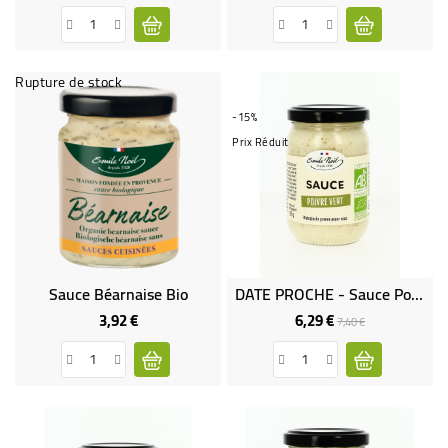
Rupture de stock
-15%
Prix Réduit
Sauce Béarnaise Bio
DATE PROCHE - Sauce Poivre Vert Bio
3,92 €
6,29 €
Prix
Prix
Prix
7,40 €
de
base