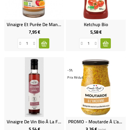
BÉBÉ
CULTUREL
Vinaigre Et Purée De Mangue Bio
Ketchup Bio
7,95 €
5,58 €
Prix
Prix
-5%
Prix Réduit
Vinaigre De Vin Bio À La Framboise
PROMO - Moutarde À L'ancienne En Grains Bio
5,54 €
3,26 €
Prix
Prix
Prix
3,43 €