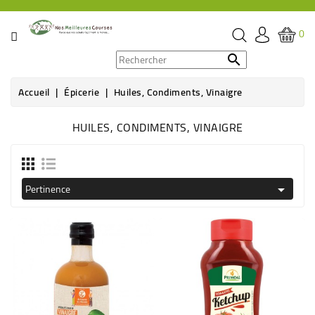
CATÉGORIE
0
PROMOS

Accueil
Épicerie
Huiles, Condiments, Vinaigre
ÉPICERIE
HUILES, CONDIMENTS, VINAIGRE
THÉ,
CAFÉ
&
BOISSON
Pertinence

HYGIÈNE
SOINS
SANTÉ
BIEN-
ÊTRE