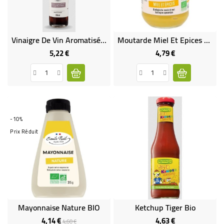
Vinaigre De Vin Aromatisé À L'échalotte Bio & Equitable
Moutarde Miel Et Epices Bio
5,22 €
4,79 €
Prix
Prix
-10%
Prix Réduit
Mayonnaise Nature BIO
Ketchup Tiger Bio
4,14 €
4,63 €
Prix
Prix
Prix
4,60 €