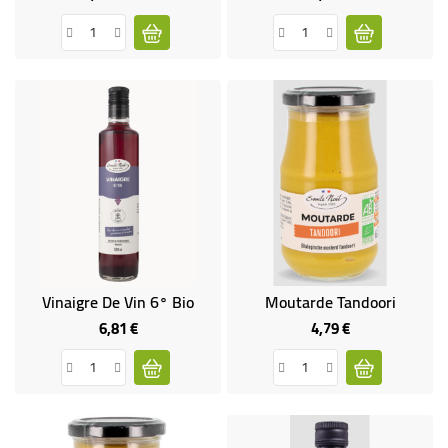
de
base
Vinaigre De Vin 6° Bio
Moutarde Tandoori
6,81 €
4,79 €
Prix
Prix