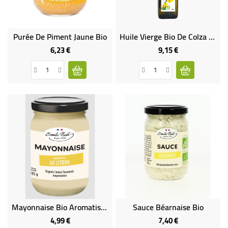
Purée De Piment Jaune Bio
Huile Vierge Bio De Colza Bio Et Équitable
6,23 €
9,15 €
Prix
Prix
Mayonnaise Bio Aromatisée Au Citron 185 G
Sauce Béarnaise Bio
4,99 €
7,40 €
Prix
Prix