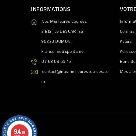
INFORMATIONS
VOTR
Nos Meilleures Courses
Informa
2 BIS rue DESCARTES
Comman
95330 DOMONT
Avoirs
France métropolitaine
Adresse
07 68 09 65 42
Bons de
contact@nosmeilleurescourses.co
Mes ale
m
9.4
/10