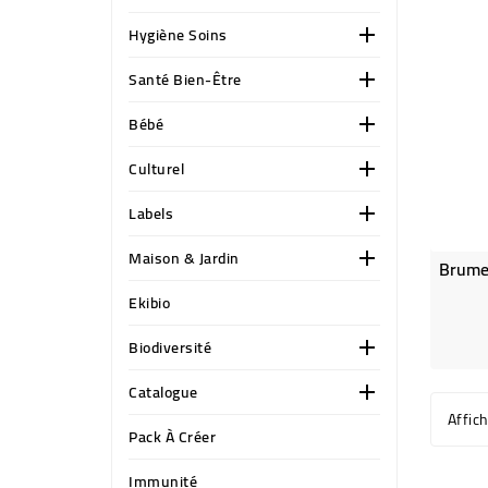
Hygiène Soins

Santé Bien-Être

Bébé

Culturel

Labels

Maison & Jardin

Ekibio
Biodiversité

Catalogue

Affic
Pack À Créer
Immunité