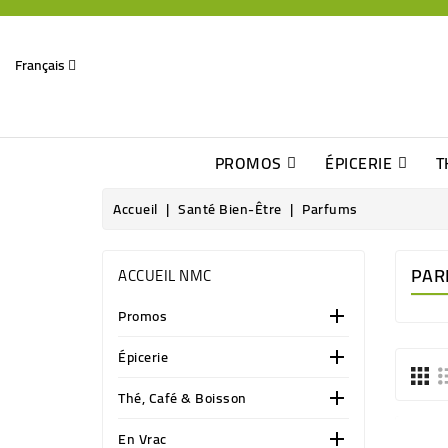
Français
PROMOS
ÉPICERIE
T
Dates Dépassées, Jusqu\'à -70% De Réduction
Découverte De Beaux Produits Au Détour D\'une Bonne Affaire
Sucres & Édulcorants Naturels
Chocolats, Barres & Confiserie
Accueil
Santé Bien-Être
Parfums
PAR
ACCUEIL NMC
Promos

Épicerie

Thé, Café & Boisson

En Vrac
