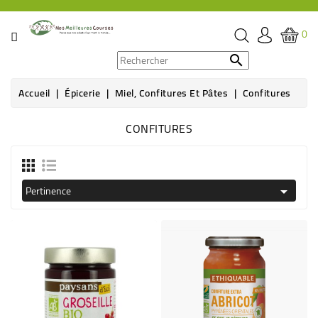
CATÉGORIE
0
PROMOS

Accueil
Épicerie
Miel, Confitures Et Pâtes
Confitures
ÉPICERIE
CONFITURES
THÉ,
CAFÉ
&
BOISSON
Pertinence

HYGIÈNE
SOINS
SANTÉ
BIEN-
ÊTRE