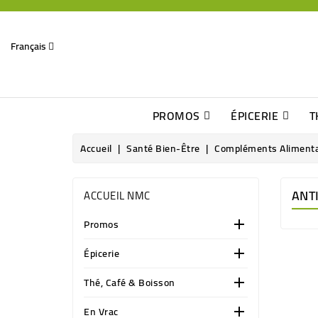
Français
PROMOS
ÉPICERIE
T
Dates Dépassées, Jusqu\'à -70% De Réduction
Découverte De Beaux Produits Au Détour D\'une Bonne Affaire
Sucres & Édulcorants Naturels
Chocolats, Barres & Confiserie
Accueil
Santé Bien-Être
Compléments Alimenta
ANT
ACCUEIL NMC
Promos

Épicerie

Thé, Café & Boisson

En Vrac
