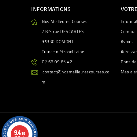
INFORMATIONS
VOTR
Nos Meilleures Courses
Informa
2 BIS rue DESCARTES
Comman
95330 DOMONT
Avoirs
France métropolitaine
Adresse
07 68 09 65 42
Bons de
contact@nosmeilleurescourses.co
Mes ale
m
9.4
/10