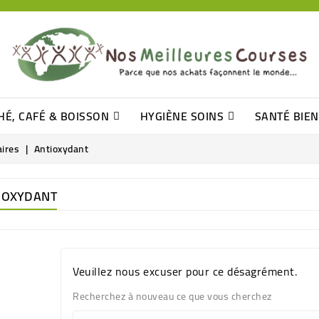
HÉ, CAFÉ & BOISSON
HYGIÈNE SOINS
SANTÉ BIE
Pâtisseries, Moelleux Et Cakes
Sucres En Morceaux, Bûchettes
Barre De Céréales, Pâte D\'amande
Tomates (purée, Coulis, Concentré....)
Levure De Bière Et Germe De Blé
Cotons
Tampo
Shampooin
ires
Antioxydant
IOXYDANT
Veuillez nous excuser pour ce désagrément.
Recherchez à nouveau ce que vous cherchez