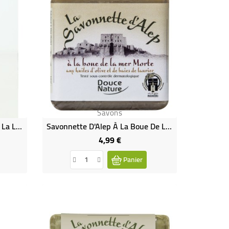
Savons
Savon De Marseille Liquide À La Lavande Bio
Savonnette D'Alep À La Boue De La Mer Morte Et Aux Huiles D'olive Et De Baies De Laurier
4,99 €
Prix
Panier