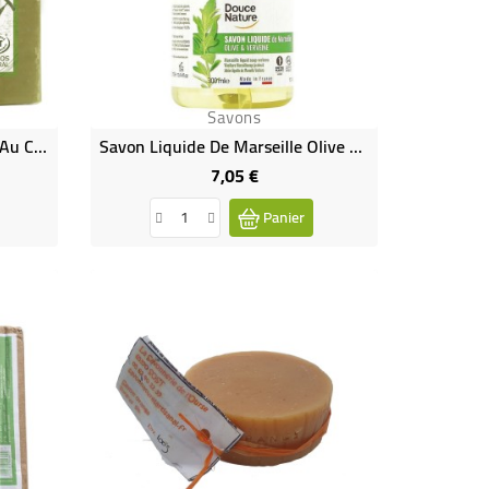
Savons
Savon De Marseille Vert Cuit Au Chaudron
Savon Liquide De Marseille Olive Et Verveine Bio
7,05 €
Prix
Panier