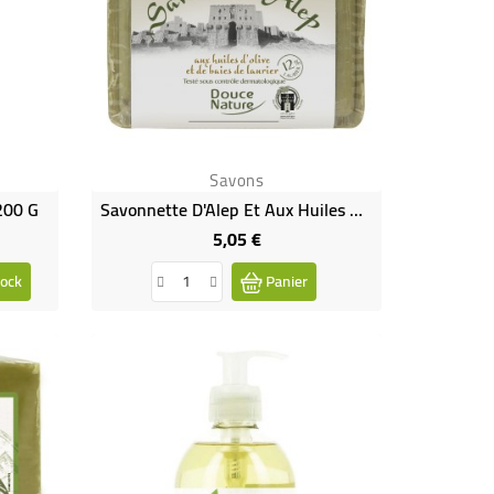
Savons
200 G
Savonnette D'Alep Et Aux Huiles D'olive Et De Baies De Laurier 12%
5,05 €
Prix
ock
Panier