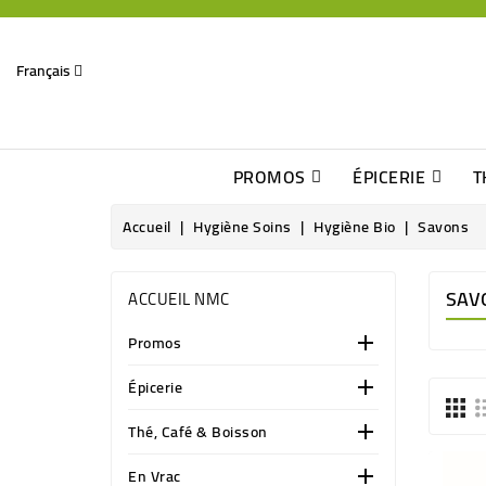
Français
PROMOS
ÉPICERIE
T
Dates Dépassées, Jusqu\'à -70% De Réduction
Découverte De Beaux Produits Au Détour D\'une Bonne Affaire
Sucres & Édulcorants Naturels
Chocolats, Barres & Confiserie
Accueil
Hygiène Soins
Hygiène Bio
Savons
SAV
ACCUEIL NMC
Promos

Épicerie

Thé, Café & Boisson

En Vrac
