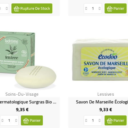
Rupture De Stock
Panier
Soins-Du-Visage
Lessives
Pain Dermatologique Surgras Bio PUR TEA TREE
Savon De Marseille Écolog
9,35 €
9,33 €
Prix
Prix
Panier
Panier