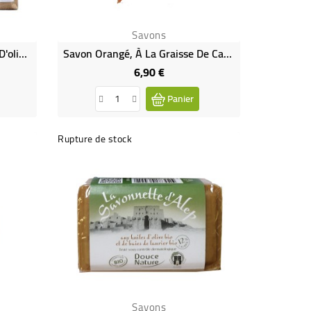
Savons
Copeaux De Savons À L'huile D'olive Bio - Nature & Progres
Savon Orangé, À La Graisse De Canard
6,90 €
Prix
Panier
Rupture de stock
Savons