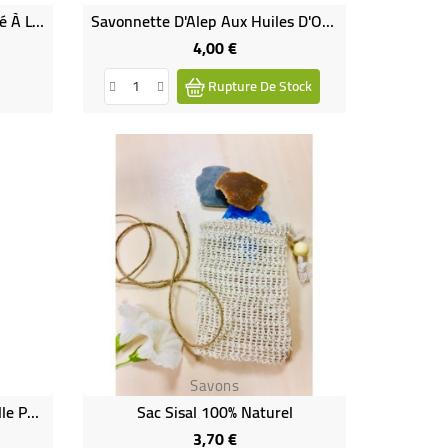
Le Petit Savon D'Alep Parfumé À L'Huile De Nigelle Bio
Savonnette D'Alep Aux Huiles D'Olive Et Baies De Laurier BIO 12%
4,00 €
Prix
Rupture De Stock
Savons
Copeaux De Savon De Marseille Pour Un Lavage À La Main Écologique
Sac Sisal 100% Naturel
3,70 €
Prix