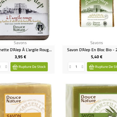
Savons
Savons
Savonnette D'Alep À L'argile Rouge Et Aux Huiles D'olive Et De Baies De Laurier
Savon D'Alep En Bloc Bio - 
3,95 €
5,40 €
Prix
Prix
Rupture De Stock
Rupture De St