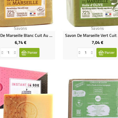
Savons
Savons
Savon De Marseille Blanc Cuit Au Chaudron
6,74 €
7,04 €
Prix
Prix
Panier
Panier