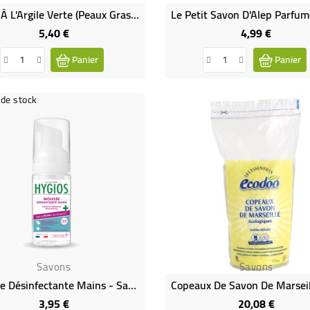
Savon À L'Argile Verte (peaux Grasses) Bio - Nature & Progrès
5,40 €
4,99 €
Prix
Prix
Panier
Panier
de stock
Savons
Savons
Mousse Désinfectante Mains - Sans Alcool - Hydratante - Sans Rinçage
3,95 €
20,08 €
Prix
Prix