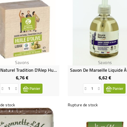
Savons
Savons
Savon Naturel Tradition D'Alep Huile D'olive
6,76 €
6,62 €
Prix
Prix
Panier
Panier
de stock
Rupture de stock