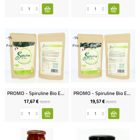
-5%
-5%
Prix Réduit
Prix Réduit
PROMO - Spiruline Bio En Paillettes
PROMO - Spiruline Bio En Comprimés
17,67 €
19,57 €
Prix
Prix
Prix
Prix
18,60 €
20,60 €
de
de
base
base