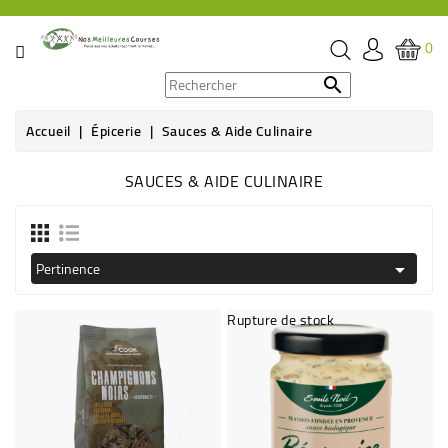
CATÉGORIE
0
PROMOS

Accueil
Épicerie
Sauces & Aide Culinaire
ÉPICERIE
SAUCES & AIDE CULINAIRE
THÉ,
CAFÉ
&
BOISSON
Pertinence

HYGIÈNE
Rupture de stock
SOINS
SANTÉ
BIEN-
ÊTRE