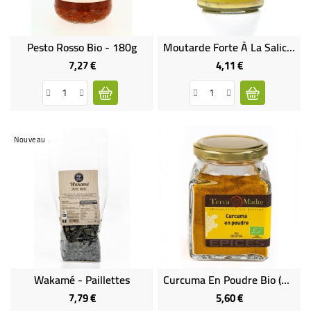
Pesto Rosso Bio - 180g
Moutarde Forte À La Salicorne
7,27 €
4,11 €
Prix
Prix
Nouveau
Wakamé - Paillettes
Curcuma En Poudre Bio (gros Pot)
7,79 €
5,60 €
Prix
Prix