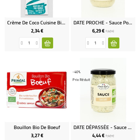
Crème De Coco Cuisine Bio & Sans Gluten
DATE PROCHE - Sauce Poivre Vert Bio
2,34 €
6,29 €
Prix
Prix
Prix
7,40 €
de
base
-40%
Prix Réduit
Bouillon Bio De Boeuf
DATE DÉPASSÉE - Sauce Tartare Bio
3,27 €
4,44 €
Prix
Prix
Prix
7,40 €