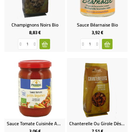
BÉBÉ
CULTUREL
Champignons Noirs Bio
Sauce Béarnaise Bio
8,83 €
3,92 €
Prix
Prix
Sauce Tomate Cuisinée Aux Petits Légumes
Chanterelle Ou Girole Déshydratés Bio
3,06 €
7,51 €
Prix
Prix