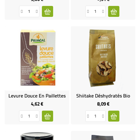
Levure Douce En Paillettes
Shiitake Déshydratés Bio
4,62 €
8,09 €
Prix
Prix