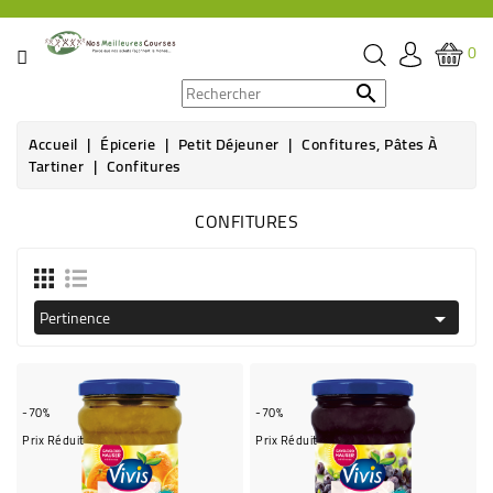
CATÉGORIE
0
PROMOS

Accueil
Épicerie
Petit Déjeuner
Confitures, Pâtes À
ÉPICERIE
Tartiner
Confitures
THÉ,
CONFITURES
CAFÉ
&
BOISSON
Pertinence

HYGIÈNE
SOINS
SANTÉ
-70%
-70%
BIEN-
Prix Réduit
Prix Réduit
ÊTRE