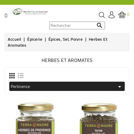
CATÉGORIE
0
PROMOS

Accueil
Épicerie
Épices, Sel, Poivre
Herbes Et
ÉPICERIE
Aromates
THÉ,
HERBES ET AROMATES
CAFÉ
&
BOISSON
Pertinence

HYGIÈNE
SOINS
SANTÉ
BIEN-
ÊTRE