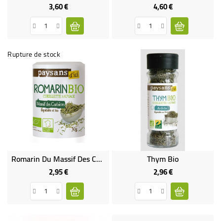
3,60 €
4,60 €
Prix
Prix
Rupture de stock
Romarin Du Massif Des Corbières Bio & Équitable
Thym Bio
2,95 €
2,96 €
Prix
Prix