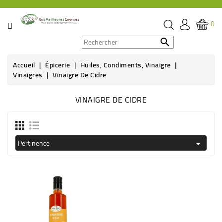
CATÉGORIE
0
PROMOS

Accueil
Épicerie
Huiles, Condiments, Vinaigre
ÉPICERIE
Vinaigres
Vinaigre De Cidre
THÉ,
VINAIGRE DE CIDRE
CAFÉ
&
BOISSON
Pertinence

HYGIÈNE
SOINS
SANTÉ
BIEN-
ÊTRE