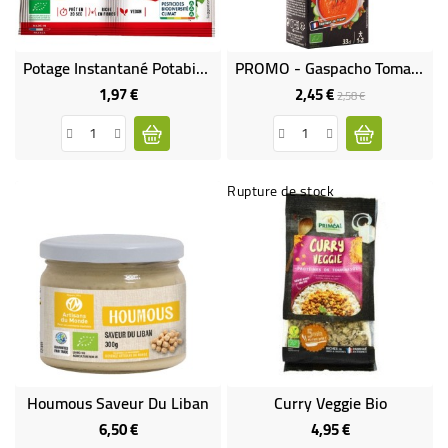
Potage Instantané Potabio Tomate BIO
PROMO - Gaspacho Tomates Concombre Bio
1,97 €
2,45 €
Prix
Prix
Prix
2,58 €
de
base
Rupture de stock
Houmous Saveur Du Liban
Curry Veggie Bio
6,50 €
4,95 €
Prix
Prix