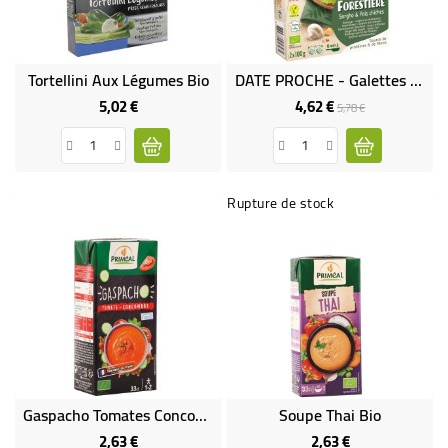
Tortellini Aux Légumes Bio
DATE PROCHE - Galettes À Poêler À La Forestière - Sorgho & Pois Chiches Bio & Sans Gluten
5,02 €
4,62 €
Prix
Prix
Prix
5,78 €
de
base
Rupture de stock
Gaspacho Tomates Concombre Bio
Soupe Thai Bio
2,63 €
2,63 €
Prix
Prix