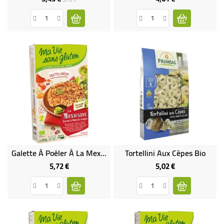
de
base
Galette À Poêler À La Mexicaine - Quinoa Et Haricots Rouges Bio & Sans Gluten
Tortellini Aux Cèpes Bio
5,72 €
5,02 €
Prix
Prix