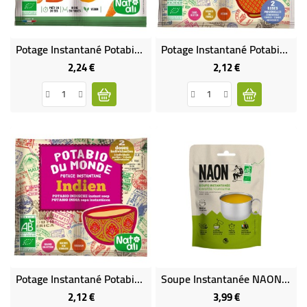
Potage Instantané Potabio Chou Kale BIO
Potage Instantané Potabio Du Monde Thaï BIO
2,24 €
2,12 €
Prix
Prix
Potage Instantané Potabio Du Monde Indien BIO
Soupe Instantanée NAON Carottes - Curcuma BIO
2,12 €
3,99 €
Prix
Prix