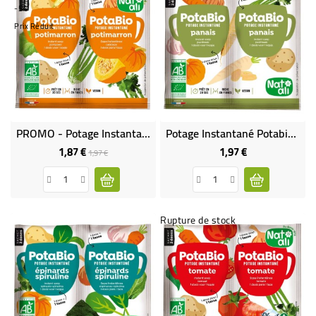
-5%
Prix Réduit
PROMO - Potage Instantané Potabio Potimarron BIO
Potage Instantané Potabio Panais BIO
1,87 €
1,97 €
Prix
Prix
Prix
1,97 €
de
base
Rupture de stock