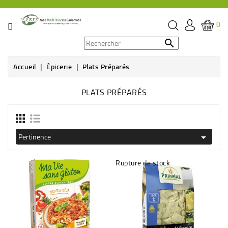
CATÉGORIE
0
PROMOS

Accueil
Épicerie
Plats Préparés
ÉPICERIE
PLATS PRÉPARÉS
THÉ,
CAFÉ
&
BOISSON
Pertinence

HYGIÈNE
Rupture de stock
SOINS
SANTÉ
BIEN-
ÊTRE