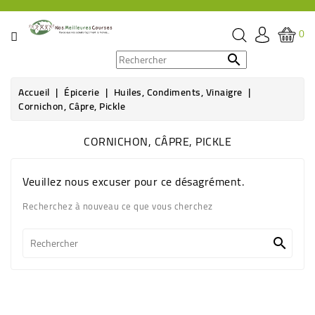
CATÉGORIE
0
PROMOS

Accueil
Épicerie
Huiles, Condiments, Vinaigre
ÉPICERIE
Cornichon, Câpre, Pickle
THÉ,
CORNICHON, CÂPRE, PICKLE
CAFÉ
&
BOISSON
Veuillez nous excuser pour ce désagrément.
Recherchez à nouveau ce que vous cherchez
HYGIÈNE
SOINS

SANTÉ
BIEN-
ÊTRE