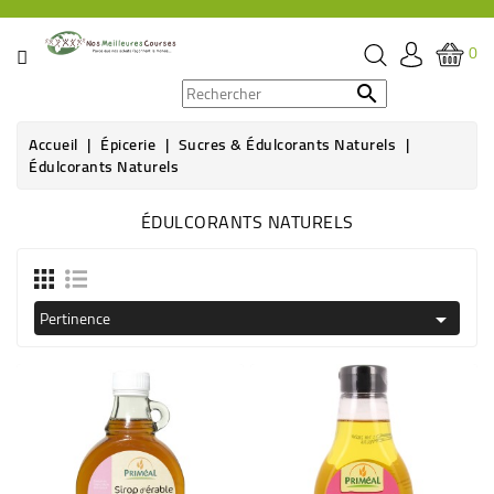
CATÉGORIE
0
PROMOS

Accueil
Épicerie
Sucres & Édulcorants Naturels
ÉPICERIE
Édulcorants Naturels
THÉ,
ÉDULCORANTS NATURELS
CAFÉ
&
BOISSON
Pertinence

HYGIÈNE
SOINS
SANTÉ
BIEN-
ÊTRE