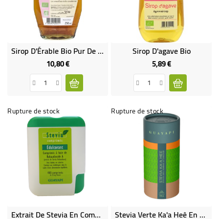
BÉBÉ
CULTUREL
Sirop D'Érable Bio Pur De Grade C
Sirop D'agave Bio
10,80 €
5,89 €
Prix
Prix
Rupture de stock
Rupture de stock
Extrait De Stevia En Comprimés (x400)
Stevia Verte Ka'a Heê En Poudre