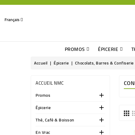
Français
PROMOS
ÉPICERIE
T
Dates Dépassées, Jusqu\'à -70% De Réduction
Découverte De Beaux Produits Au Détour D\'une Bonne Affaire
Sucres & Édulcorants Naturels
Chocolats, Barres & Confiserie
Accueil
Épicerie
Chocolats, Barres & Confiserie
CON
ACCUEIL NMC
Promos

Épicerie

Thé, Café & Boisson

En Vrac
