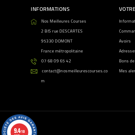
INFORMATIONS
VOTR
Nos Meilleures Courses
Informa
2 BIS rue DESCARTES
Comman
95330 DOMONT
Avoirs
France métropolitaine
Adresse
07 68 09 65 42
Bons de
contact@nosmeilleurescourses.co
Mes ale
m
9.4
/10