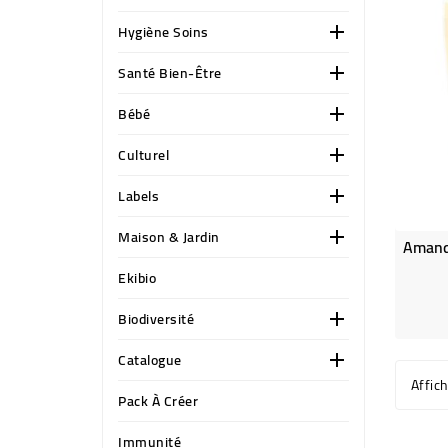
Hygiène Soins

Santé Bien-Être

Bébé

Culturel

Labels

Maison & Jardin

Ekibio
Biodiversité

Catalogue

Affic
Pack À Créer
Immunité