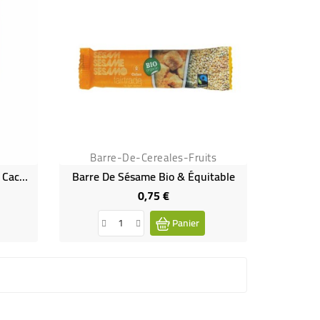
Barre-De-Cereales-Fruits
Bananes Cubes Aux Fèves De Cacao Bio
Barre De Sésame Bio & Équitable
0,75 €
Prix
Panier