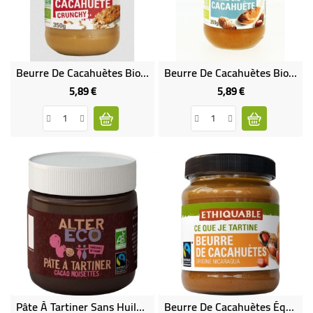
BÉBÉ
CULTUREL
Beurre De Cacahuètes Bio Crunchy Équitable
Beurre De Cacahuètes Bio Et Éthiquable
5,89 €
5,89 €
Prix
Prix
Pâte À Tartiner Sans Huile De Palme Bio Et Équitable - 270 G
Beurre De Cacahuètes Équitable