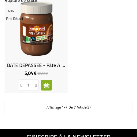
Rupture de stock
-60%
Prix Réduit
DATE DÉPASSÉE - Pâte À Tartiner Bio Et Équitable - 600 G
5,04 €
Prix
Prix
12,60 €
de
base
Affichage 1-7 De 7 Article(s)
S'INSCRIRE À LA NEWSLETTER