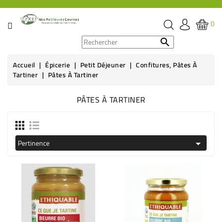
CATÉGORIE
0
PROMOS

Accueil
Épicerie
Petit Déjeuner
Confitures, Pâtes À
ÉPICERIE
Tartiner
Pâtes À Tartiner
THÉ,
PÂTES À TARTINER
CAFÉ
&
BOISSON
Pertinence

HYGIÈNE
SOINS
SANTÉ
BIEN-
ÊTRE