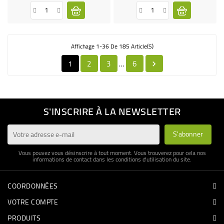
de
de
base
base
Affichage 1-36 De 185 Article(s)
1
2
3
6
…

S'INSCRIRE À LA NEWSLETTER
Vous pouvez vous désinscrire à tout moment. Vous trouverez pour cela nos
informations de contact dans les conditions d'utilisation du site.
COORDONNÉES
VOTRE COMPTE
PRODUITS