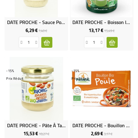
DATE PROCHE - Sauce Poivre Vert Bio
DATE PROCHE - Boisson Instantanée Matcha Avoine Bio
6,29 €
13,17 €
Prix
Prix
Prix
Prix
7,40 €
15,49 €
de
de
base
base
-15%
-15%
Prix Réduit
Prix Réduit
DATE PROCHE - Pâte À Tartiner Bio Amandes
DATE PROCHE - Bouillon Bio De Poule
15,53 €
2,69 €
Prix
Prix
Prix
Prix
18,27 €
3,17 €