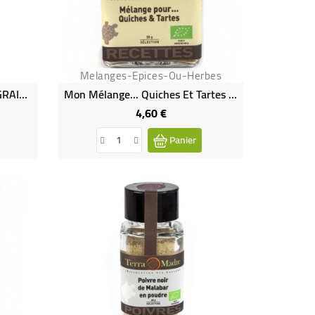
Melanges-Epices-Ou-Herbes
Poivre Blanc De Malabar En GRAINS Bio
Mon Mélange... Quiches Et Tartes Bio
4,60 €
Prix
Panier