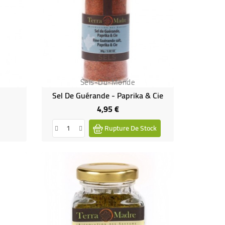
Sels-Du-Monde
Sel De Guérande - Paprika & Cie
4,95 €
Prix
Rupture De Stock