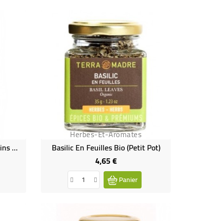
Herbes-Et-Aromates
Poivre Noir Tellicherry En Grains Bio
Basilic En Feuilles Bio (petit Pot)
4,65 €
Prix
Panier