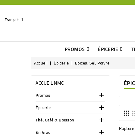
Français
PROMOS
ÉPICERIE
T
Dates Dépassées, Jusqu\'à -70% De Réduction
Découverte De Beaux Produits Au Détour D\'une Bonne Affaire
Sucres & Édulcorants Naturels
Chocolats, Barres & Confiserie
Accueil
Épicerie
Épices, Sel, Poivre
ÉPIC
ACCUEIL NMC
Promos

Épicerie

Thé, Café & Boisson

Rupture 
En Vrac
