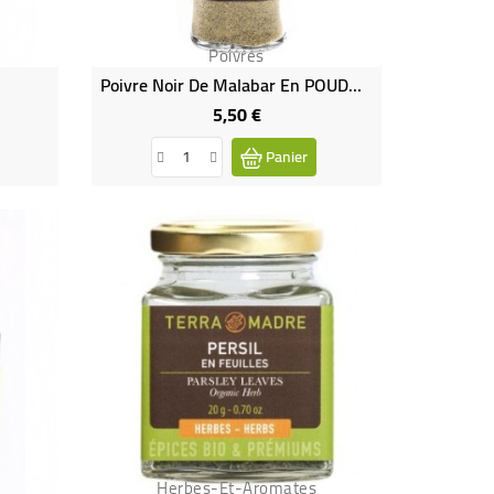
Poivres
Poivre Noir De Malabar En POUDRE Bio
5,50 €
Prix
Panier
Herbes-Et-Aromates