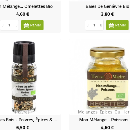
 Mélange... Omelettes Bio
Baies De Genièvre Bio
4,60 €
3,80 €
Prix
Prix
Panier
Panier
Poivres
Melanges-Epices-Ou-Her
Dans Les Bois - Poivres, Épices & Herbes Bio
Mon Mélange... Poissons 
6,50 €
4,60 €
Prix
Prix