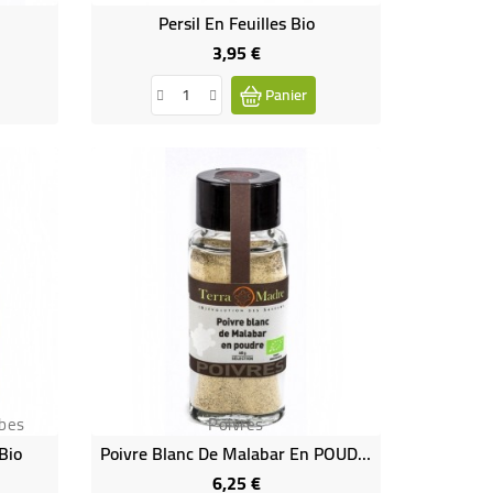
Persil En Feuilles Bio
3,95 €
Prix
Panier
bes
Poivres
Bio
Poivre Blanc De Malabar En POUDRE Bio
6,25 €
Prix