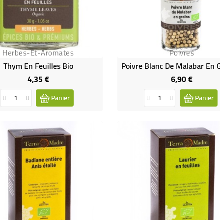
Herbes-Et-Aromates
Poivres
Thym En Feuilles Bio
4,35 €
6,90 €
Prix
Prix
Panier
Panier