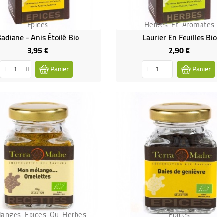
Epices
Herbes-Et-Aromates
adiane - Anis Étoilé Bio
Laurier En Feuilles Bio
3,95 €
2,90 €
Prix
Prix
Panier
Panier
langes-Epices-Ou-Herbes
Epices