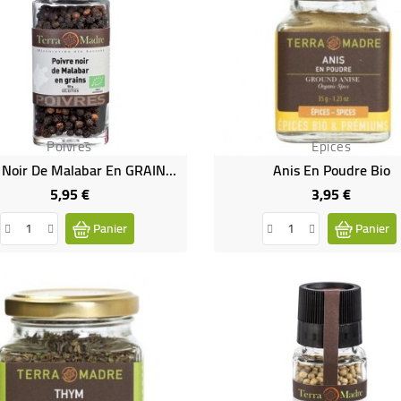
Poivres
Epices
Poivre Noir De Malabar En GRAINS Bio
Anis En Poudre Bio
5,95 €
3,95 €
Prix
Prix
Panier
Panier