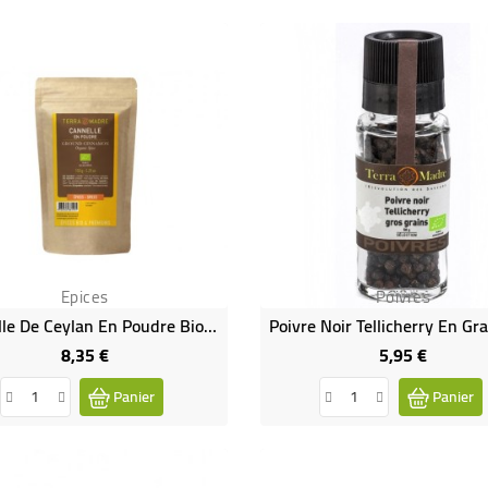
Epices
Poivres
Cannelle De Ceylan En Poudre Bio (150 G)
8,35 €
5,95 €
Prix
Prix
Panier
Panier