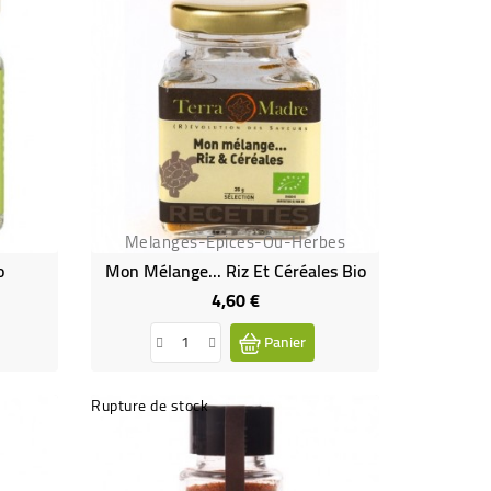
Melanges-Epices-Ou-Herbes
o
Mon Mélange... Riz Et Céréales Bio
4,60 €
Prix
Panier
Rupture de stock