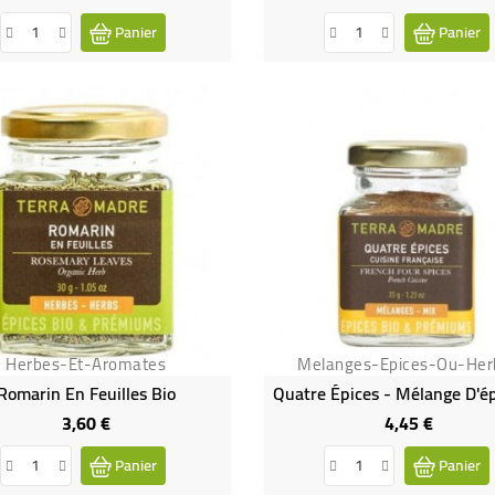
Panier
Panier
Herbes-Et-Aromates
Melanges-Epices-Ou-Her
Romarin En Feuilles Bio
3,60 €
4,45 €
Prix
Prix
Panier
Panier