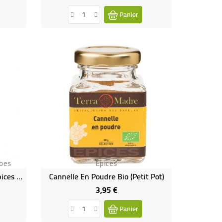
Panier
bes
Epices
Quatre Épices - Mélange D'épices Bio Pour Ragoûts, Sauces Ou Pâtisserie
Cannelle En Poudre Bio (petit Pot)
3,95 €
Prix
Panier