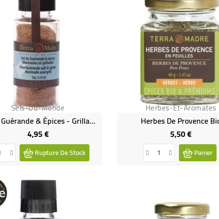
Sels-Du-Monde
Herbes-Et-Aromates
Sel De Guérande & Épices - Grillades & Cie Bio
Herbes De Provence Bi
4,95 €
5,50 €
Prix
Prix
Rupture De Stock
Panier