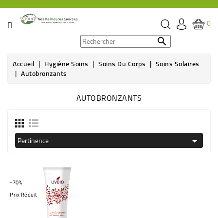
CATÉGORIE
0
PROMOS

Accueil
Hygiène Soins
Soins Du Corps
Soins Solaires
ÉPICERIE
Autobronzants
THÉ,
AUTOBRONZANTS
CAFÉ
&
BOISSON
Pertinence

HYGIÈNE
SOINS
SANTÉ
-70%
BIEN-
Prix Réduit
ÊTRE