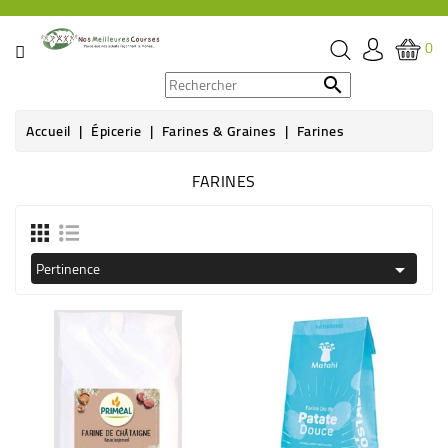
CATÉGORIE
0
PROMOS

Accueil
Épicerie
Farines & Graines
Farines
ÉPICERIE
FARINES
THÉ,
CAFÉ
&
BOISSON
Pertinence

HYGIÈNE
SOINS
SANTÉ
BIEN-
ÊTRE