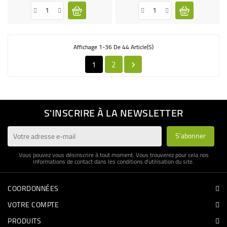
de
de
base
base
Affichage 1-36 De 44 Article(s)
1
2

S'INSCRIRE À LA NEWSLETTER
Vous pouvez vous désinscrire à tout moment. Vous trouverez pour cela nos
informations de contact dans les conditions d'utilisation du site.
COORDONNÉES
VOTRE COMPTE
PRODUITS