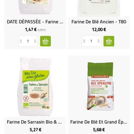
DATE DÉPASSÉE - Farine Mix'Pain Au Millet Et Aux Graines Bio & Sans Gluten
Farine De Blé Ancien - T80
1,47 €
12,00 €
Prix
Prix
Prix
4,90 €
de
base
Farine De Sarrasin Bio & Sans Gluten
Farine De Blé Et Grand Épeautre T80 Bio & Équitable
5,27 €
5,68 €
Prix
Prix