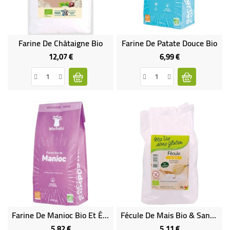
BÉBÉ
CULTUREL
Farine De Châtaigne Bio
Farine De Patate Douce Bio
12,07 €
6,99 €
Prix
Prix
Farine De Manioc Bio Et Équitable
Fécule De Mais Bio & Sans Gluten
5,82 €
5,11 €
Prix
Prix