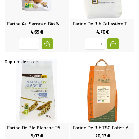
Farine Au Sarrasin Bio & Équitable
Farine De Blé Patissière T55
4,69 €
4,70 €
Prix
Prix
Rupture de stock
Farine De Blé Blanche T65 Bio & Équitable
Farine De Blé T80 Patissière VRAC RHD 5 Kg
5,02 €
20,12 €
Prix
Prix