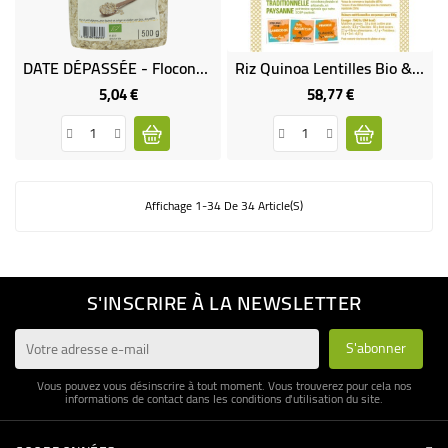
DATE DÉPASSÉE - Flocons De Riz Bio
Riz Quinoa Lentilles Bio & Équitable VRAC RHD 5 Kg
5,04 €
58,77 €
Prix
Prix
Affichage 1-34 De 34 Article(s)
S'INSCRIRE À LA NEWSLETTER
Vous pouvez vous désinscrire à tout moment. Vous trouverez pour cela nos
informations de contact dans les conditions d'utilisation du site.