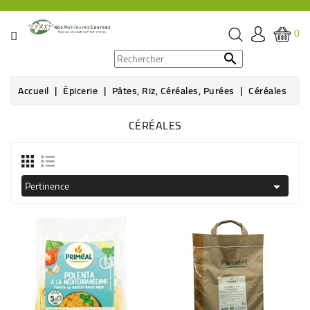
CATÉGORIE
0
PROMOS

Accueil
Épicerie
Pâtes, Riz, Céréales, Purées
Céréales
ÉPICERIE
CÉRÉALES
THÉ,
CAFÉ
&
BOISSON
Pertinence

HYGIÈNE
SOINS
SANTÉ
BIEN-
ÊTRE