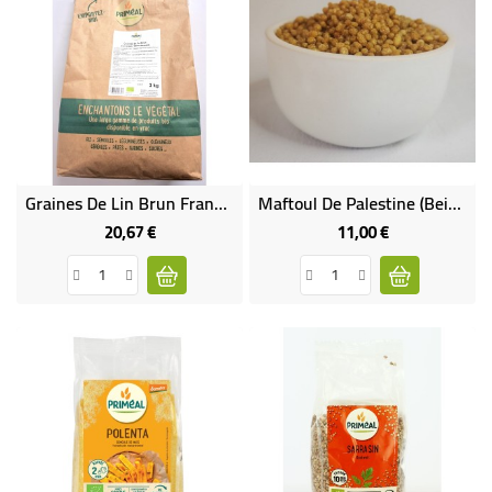
Graines De Lin Brun France VRAC RHD 3 Kg
Maftoul De Palestine (Beit'in)
20,67 €
11,00 €
Prix
Prix