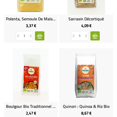
Polenta, Semoule De Maïs Précuite
Sarrasin Décortiqué
3,37 €
4,09 €
Prix
Prix
Boulgour Bio Traditionnel 500 G
Quinori : Quinoa & Riz Bio
2,47 €
8,67 €
Prix
Prix