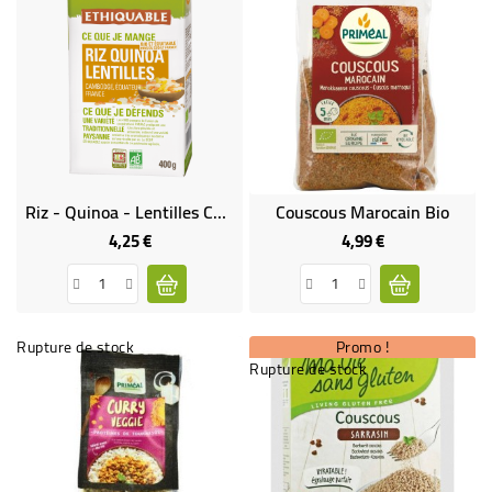
Riz - Quinoa - Lentilles Corail Et Jaunes Bio & Équitable
Couscous Marocain Bio
4,25 €
4,99 €
Prix
Prix
Rupture de stock
Promo !
Rupture de stock