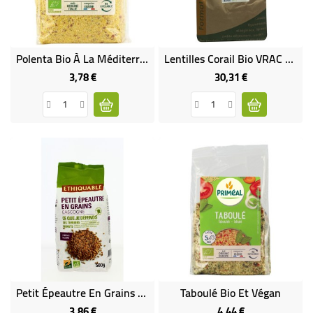
BÉBÉ
CULTUREL
Polenta Bio À La Méditerranéenne
Lentilles Corail Bio VRAC RHD 5 Kg
3,78 €
30,31 €
Prix
Prix
Petit Épeautre En Grains Bio & Équitable
Taboulé Bio Et Végan
3,86 €
4,44 €
Prix
Prix