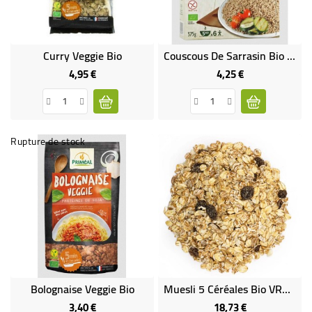
Curry Veggie Bio
Couscous De Sarrasin Bio & Sans Gluten
4,95 €
4,25 €
Prix
Prix
Rupture de stock
Bolognaise Veggie Bio
Muesli 5 Céréales Bio VRAC RHD 3 Kg
3,40 €
18,73 €
Prix
Prix