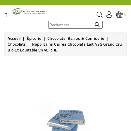
CATÉGORIE
0
PROMOS

Accueil
Épicerie
Chocolats, Barres & Confiserie
ÉPICERIE
Chocolats
Napolitains Carrés Chocolats Lait 42% Grand Cru
Bio Et Équitable VRAC RHD
THÉ,
CAFÉ
&
BOISSON
HYGIÈNE
SOINS
SANTÉ
BIEN-
ÊTRE