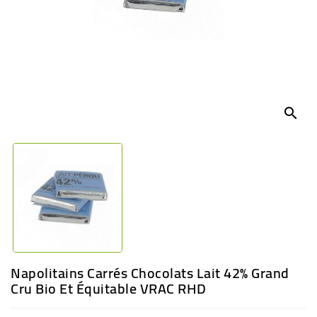
BÉBÉ
CULTUREL
search
Napolitains Carrés Chocolats Lait 42% Grand
Cru Bio Et Équitable VRAC RHD