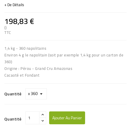
+ De Détails
198,83 €
()
TTC
1,4 kg - 360 napolitains
Environ 4 g le napolitain (soit par exemple 1,4 kg pour un carton de
360)
Origine : Pérou - Grand Cru Amazonas
Cacaoté et Fondant
Quantité
Ajouter Au Panier
Quantité