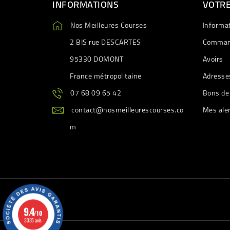
INFORMATIONS
VOTR
Nos Meilleures Courses
Informa
2 BIS rue DESCARTES
Comman
95330 DOMONT
Avoirs
France métropolitaine
Adresse
07 68 09 65 42
Bons de
contact@nosmeilleurescourses.co
Mes ale
m
9.4
/10
3335 avis