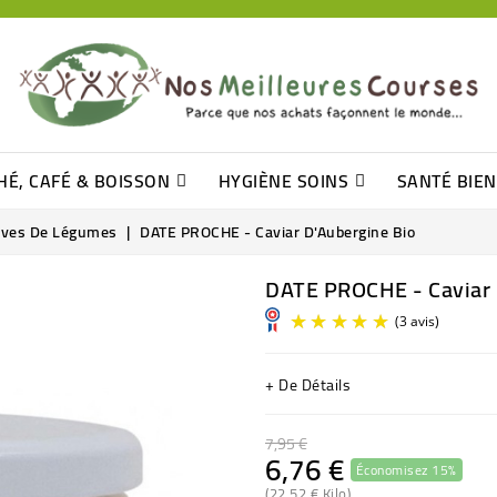
HÉ, CAFÉ & BOISSON
HYGIÈNE SOINS
SANTÉ BIE
Pâtisseries, Moelleux Et Cakes
Sucres En Morceaux, Bûchettes
Barre De Céréales, Pâte D\'amande
Tomates (purée, Coulis, Concentré....)
Levure De Bière Et Germe De Blé
Cotons
Tampo
Shampooin
rves De Légumes
DATE PROCHE - Caviar D'Aubergine Bio
DATE PROCHE - Caviar 
+ De Détails
7,95 €
6,76 €
Économisez 15%
(22,52 € Kilo)