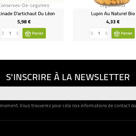
Conserves-De-Legumes
Legumineux
tinade D'artichaut Du Léon
Lupin Au Naturel Bio
5,98 €
4,33 €
Prix
Prix
Panier
Panier
S'INSCRIRE À LA NEWSLETTER
moment. Vous trouverez pour cela nos informations de contact dans 