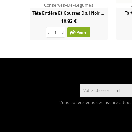
Conserves-De-Legumes
Tête Entière Et Gousses D'ail Noir Bio En Pot
Tar
10,82 €
Prix
Panier
Vous pouvez vous désinscrire à tout 