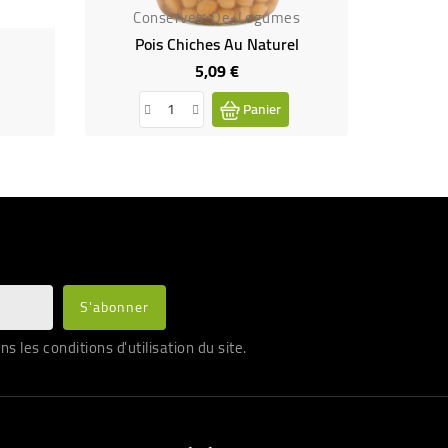
Conserves-De-Legumes
Co
Pois Chiches Au Naturel
Rat
5,09 €
Prix
Panier
les conditions d'utilisation du site.