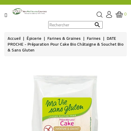
CATÉGORIE
0
PROMOS

Accueil
Épicerie
Farines & Graines
Farines
DATE
ÉPICERIE
PROCHE - Préparation Pour Cake Bio Châtaigne & Souchet Bio
& Sans Gluten
THÉ,
CAFÉ
&
BOISSON
HYGIÈNE
SOINS
SANTÉ
BIEN-
ÊTRE