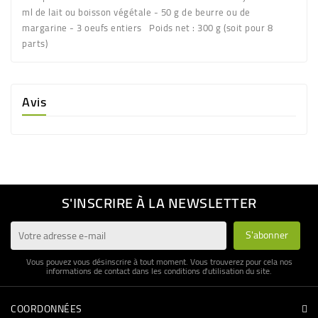
ml de lait ou boisson végétale - 50 g de beurre ou de
margarine - 3 oeufs entiers Poids net : 300 g (soit pour 8
parts)
Avis
S'INSCRIRE À LA NEWSLETTER
Vous pouvez vous désinscrire à tout moment. Vous trouverez pour cela nos
informations de contact dans les conditions d'utilisation du site.
COORDONNÉES