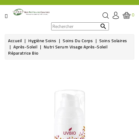
CATÉGORIE
0
PROMOS

Accueil
Hygiène Soins
Soins Du Corps
Soins Solaires
ÉPICERIE
Après-Soleil
Nutri Serum Visage Après-Soleil
Réparatrice Bio
THÉ,
CAFÉ
&
BOISSON
HYGIÈNE
SOINS
SANTÉ
BIEN-
ÊTRE