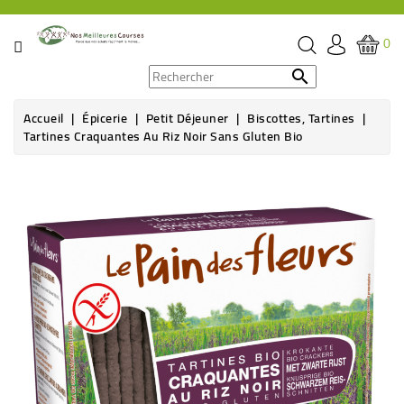
CATÉGORIE
0
PROMOS

Accueil
Épicerie
Petit Déjeuner
Biscottes, Tartines
ÉPICERIE
Tartines Craquantes Au Riz Noir Sans Gluten Bio
THÉ,
CAFÉ
&
BOISSON
HYGIÈNE
SOINS
SANTÉ
BIEN-
ÊTRE