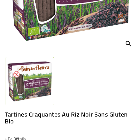
BÉBÉ
CULTUREL
search
Tartines Craquantes Au Riz Noir Sans Gluten
Bio
+ De Détails