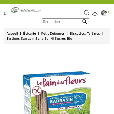
CATÉGORIE
0
PROMOS

Accueil
Épicerie
Petit Déjeuner
Biscottes, Tartines
ÉPICERIE
Tartines Sarrasin Sans Sel Ni Sucres Bio
THÉ,
CAFÉ
&
BOISSON
HYGIÈNE
SOINS
SANTÉ
BIEN-
ÊTRE