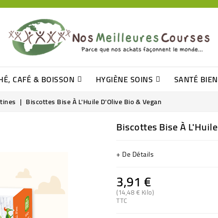
HÉ, CAFÉ & BOISSON
HYGIÈNE SOINS
SANTÉ BIE
Pâtisseries, Moelleux Et Cakes
Sucres En Morceaux, Bûchettes
Barre De Céréales, Pâte D\'amande
Tomates (purée, Coulis, Concentré....)
Levure De Bière Et Germe De Blé
Cotons
Tampo
Shampooin
rtines
Biscottes Bise À L'Huile D'Olive Bio & Vegan
Biscottes Bise À L'Huil
+ De Détails
3,91 €
(14,48 € Kilo)
TTC