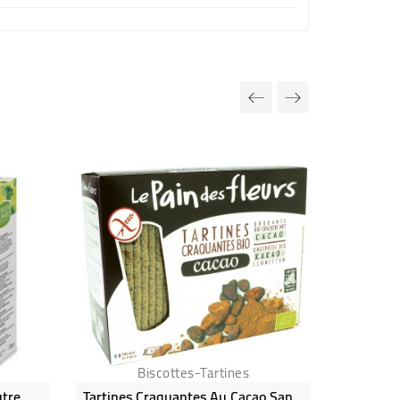
Biscottes-Tartines
Biscottes À La Farine D'épeautre Bio & Vegan
Tartines Craquantes Au Cacao Sans Gluten Bio