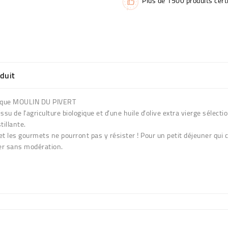
Plus de 1500 produits certi
oduit
 marque MOULIN DU PIVERT
ssu de l'agriculture biologique et d’une huile d’olive extra vierge sélect
tillante.
les gourmets ne pourront pas y résister ! Pour un petit déjeuner qui c
er sans modération.