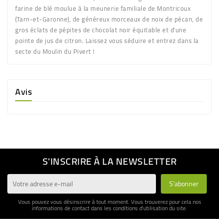
farine de blé moulue à la meunerie familiale de Montricoux
(Tarn-et-Garonne), de généreux morceaux de noix de pécan, de
gros éclats de pépites de chocolat noir équitable et d'une
pointe de jus de citron. Laissez vous séduire et entrez dans la
secte du Moulin du Pivert !
Avis
S'INSCRIRE À LA NEWSLETTER
Vous pouvez vous désinscrire à tout moment. Vous trouverez pour cela nos
informations de contact dans les conditions d'utilisation du site.