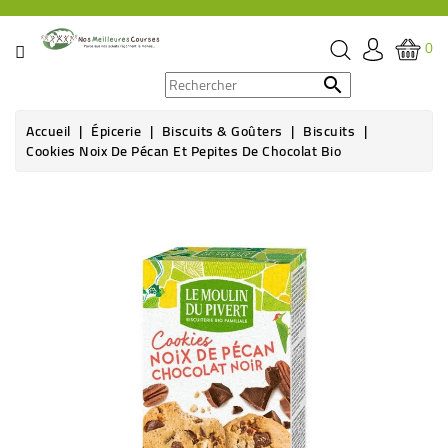
CATÉGORIE
0
PROMOS

Accueil
Épicerie
Biscuits & Goûters
Biscuits
ÉPICERIE
Cookies Noix De Pécan Et Pepites De Chocolat Bio
THÉ,
CAFÉ
&
BOISSON
HYGIÈNE
SOINS
SANTÉ
BIEN-
ÊTRE