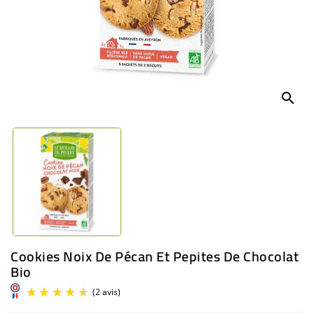
BÉBÉ
CULTUREL
search
Cookies Noix De Pécan Et Pepites De Chocolat
Bio