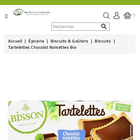
CATÉGORIE
0
PROMOS

Accueil
Épicerie
Biscuits & Goûters
Biscuits
ÉPICERIE
Tartelettes Chocolat Noisettes Bio
THÉ,
CAFÉ
&
BOISSON
HYGIÈNE
SOINS
SANTÉ
BIEN-
ÊTRE