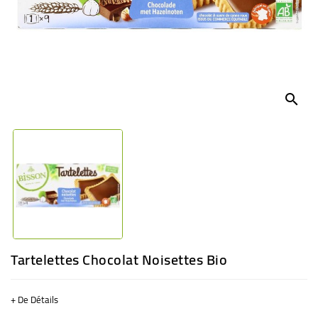
BÉBÉ
CULTUREL
search
Tartelettes Chocolat Noisettes Bio
+ De Détails