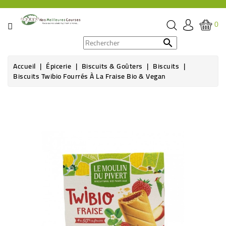
CATÉGORIE
0
PROMOS

Accueil
Épicerie
Biscuits & Goûters
Biscuits
ÉPICERIE
Biscuits Twibio Fourrés À La Fraise Bio & Vegan
THÉ,
CAFÉ
&
BOISSON
HYGIÈNE
SOINS
SANTÉ
BIEN-
ÊTRE