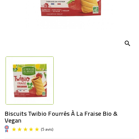
BÉBÉ
CULTUREL
search
Biscuits Twibio Fourrés À La Fraise Bio &
Vegan