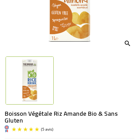
BÉBÉ
CULTUREL
search
Boisson Végétale Riz Amande Bio & Sans
Gluten