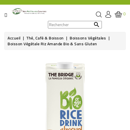
CATÉGORIE
0
PROMOS

Accueil
Thé, Café & Boisson
Boissons Végétales
ÉPICERIE
Boisson Végétale Riz Amande Bio & Sans Gluten
THÉ,
CAFÉ
&
BOISSON
HYGIÈNE
SOINS
SANTÉ
BIEN-
ÊTRE