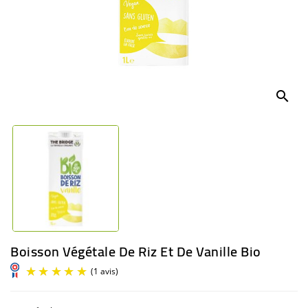
BÉBÉ
CULTUREL
search
Boisson Végétale De Riz Et De Vanille Bio