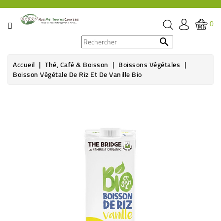
CATÉGORIE
0
PROMOS

Accueil
Thé, Café & Boisson
Boissons Végétales
ÉPICERIE
Boisson Végétale De Riz Et De Vanille Bio
THÉ,
CAFÉ
&
BOISSON
HYGIÈNE
SOINS
SANTÉ
BIEN-
ÊTRE