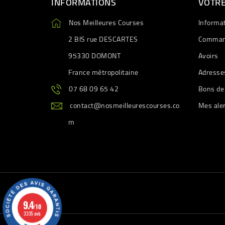
INFORMATIONS
VOTR
Nos Meilleures Courses
Informa
2 BIS rue DESCARTES
Comman
95330 DOMONT
Avoirs
France métropolitaine
Adresse
07 68 09 65 42
Bons de
contact@nosmeilleurescourses.co
Mes ale
m
9.4
/10
3335 avis