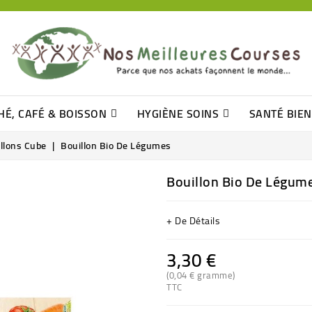
HÉ, CAFÉ & BOISSON
HYGIÈNE SOINS
SANTÉ BIE
Pâtisseries, Moelleux Et Cakes
Sucres En Morceaux, Bûchettes
Barre De Céréales, Pâte D\'amande
Tomates (purée, Coulis, Concentré....)
Levure De Bière Et Germe De Blé
Cotons
Tampo
Shampooin
llons Cube
Bouillon Bio De Légumes
Bouillon Bio De Légum
+ De Détails
3,30 €
(0,04 € gramme)
TTC