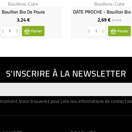
Bouillons-Cube
Bouillons-Cube
Bouillon Bio De Poule
3,24 €
2,69 €
Prix
Prix
Prix
3,17 €
de
Panier
Panier
base
S'INSCRIRE À LA NEWSLETTER
moment. Vous trouverez pour cela nos informations de contact dans 