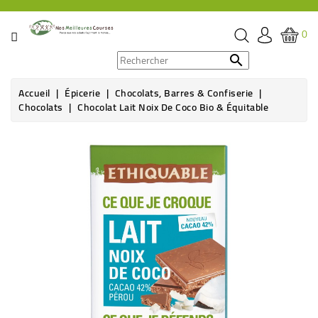
CATÉGORIE
0
PROMOS

Accueil
Épicerie
Chocolats, Barres & Confiserie
ÉPICERIE
Chocolats
Chocolat Lait Noix De Coco Bio & Équitable
THÉ,
CAFÉ
&
BOISSON
HYGIÈNE
SOINS
SANTÉ
BIEN-
ÊTRE