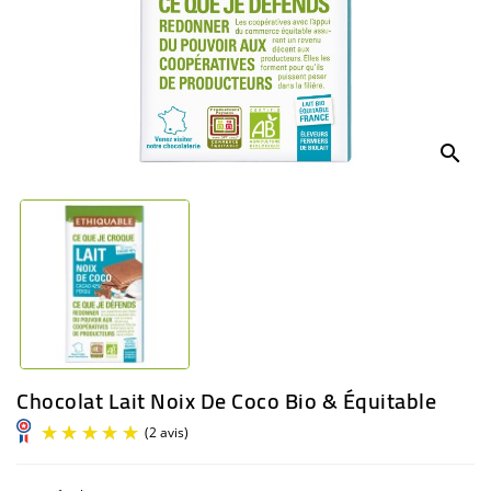
BÉBÉ
CULTUREL
search
Chocolat Lait Noix De Coco Bio & Équitable