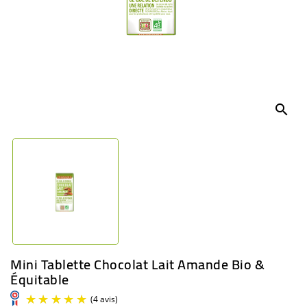
BÉBÉ
CULTUREL
search
Mini Tablette Chocolat Lait Amande Bio &
Équitable