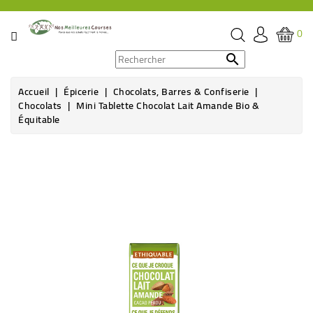
CATÉGORIE
0
PROMOS

Accueil
Épicerie
Chocolats, Barres & Confiserie
ÉPICERIE
Chocolats
Mini Tablette Chocolat Lait Amande Bio &
Équitable
THÉ,
CAFÉ
&
BOISSON
HYGIÈNE
SOINS
SANTÉ
BIEN-
ÊTRE