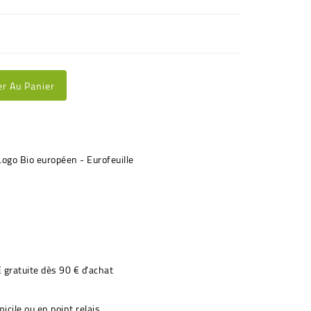
er Au Panier
€ gratuite dès 90 € d'achat
icile ou en point relais