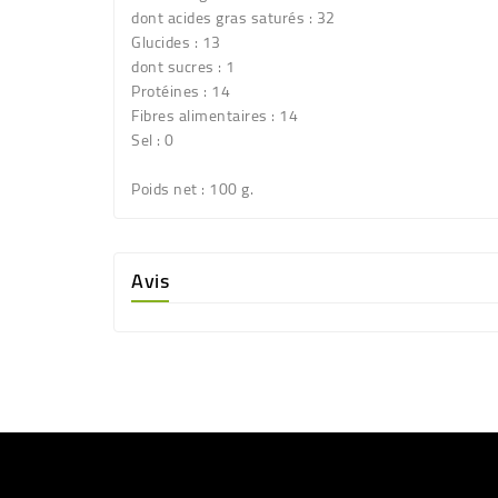
dont acides gras saturés : 32
Glucides : 13
dont sucres : 1
Protéines : 14
Fibres alimentaires : 14
Sel : 0
Poids net
: 100 g.
Avis