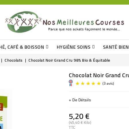
HÉ, CAFÉ & BOISSON
HYGIÈNE SOINS
SANTÉ BIE
Pâtisseries, Moelleux Et Cakes
Sucres En Morceaux, Bûchettes
Barre De Céréales, Pâte D\'amande
Tomates (purée, Coulis, Concentré....)
Levure De Bière Et Germe De Blé
Cotons
Tampo
Shampooin
Chocolats
Chocolat Noir Grand Cru 98% Bio & Équitable
Chocolat Noir Grand Cr
+ De Détails
5,20 €
(45,40 € Kilo)
TTC