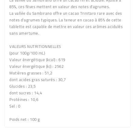
La vallée du Sambirano offre un cacao fin et acidulé. Ajusté à
85%, ces fèves mettent en valeur des notes d'agrumes.
La vallée du Sambirano offre un cacao Trinitaro rare avec des
notes d'agrumes typiques. La teneur en cacao à 85% de cette
tablette est capable de mettre en valeur ces arômes acidulés
sans amertume.
VALEURS NUTRITIONNELLES
(pour 100g/100 mL)
Valeur énergétique (kcal) : 619
Valeur énergétique (kJ) : 2562
Matières grasses : 51,2
dont acides gras saturés : 30,7
Glucides : 23,5
dont sucres : 14,4
Protéines : 10,6
Sel : 0
Poids net
: 100 g