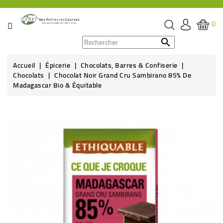
CATÉGORIE
0
PROMOS

Accueil
Épicerie
Chocolats, Barres & Confiserie
ÉPICERIE
Chocolats
Chocolat Noir Grand Cru Sambirano 85% De
Madagascar Bio & Équitable
THÉ,
CAFÉ
Rupture de stock
&
BOISSON
HYGIÈNE
SOINS
SANTÉ
BIEN-
ÊTRE