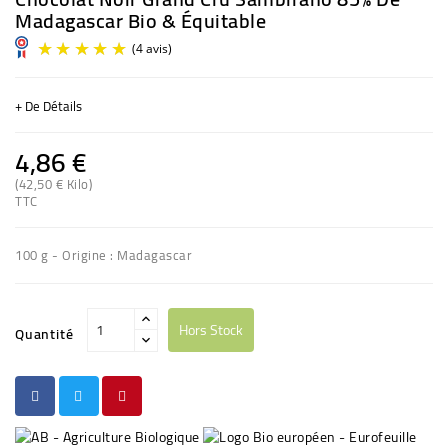
Madagascar Bio & Équitable
+ De Détails
4,86 €
(42,50 € Kilo)
TTC
(4 avis)
100 g - Origine : Madagascar
Hors Stock
Quantité