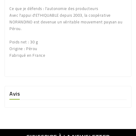
Ce que je défends :
l'autonomie des producteurs
Avec l'appui d'ETHIQUABLE depuis 2003, la coopérative
NORANDINO est devenue un véritable mouvement paysan au
Pérou.
Poids net :
30 g
Origine :
Pérou
Fabriqué en France
Avis