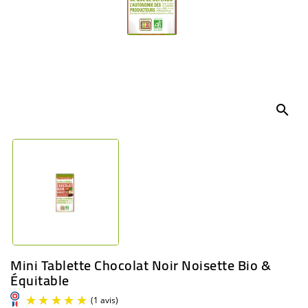
BÉBÉ
CULTUREL
search
Mini Tablette Chocolat Noir Noisette Bio &
Équitable