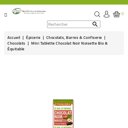
CATÉGORIE
0
PROMOS

Accueil
Épicerie
Chocolats, Barres & Confiserie
ÉPICERIE
Chocolats
Mini Tablette Chocolat Noir Noisette Bio &
Équitable
THÉ,
CAFÉ
&
BOISSON
HYGIÈNE
SOINS
SANTÉ
BIEN-
ÊTRE