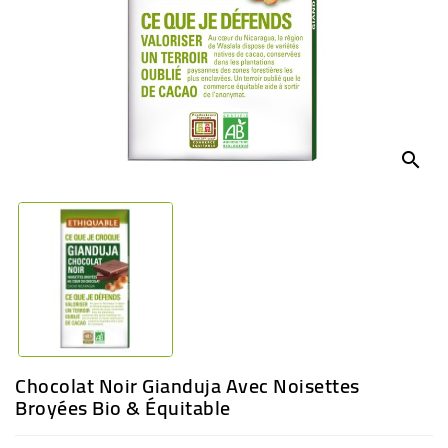
BÉBÉ
CULTUREL
search
Chocolat Noir Gianduja Avec Noisettes
Broyées Bio & Équitable