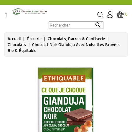
CATÉGORIE
0
PROMOS

Accueil
Épicerie
Chocolats, Barres & Confiserie
ÉPICERIE
Chocolats
Chocolat Noir Gianduja Avec Noisettes Broyées
Bio & Équitable
THÉ,
CAFÉ
&
BOISSON
HYGIÈNE
SOINS
SANTÉ
BIEN-
ÊTRE