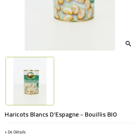
BÉBÉ
CULTUREL
search
Haricots Blancs D'Espagne - Bouillis BIO
+ De Détails