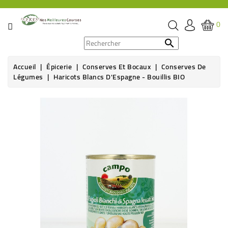
CATÉGORIE
0
PROMOS

Accueil
Épicerie
Conserves Et Bocaux
Conserves De
ÉPICERIE
Légumes
Haricots Blancs D'Espagne - Bouillis BIO
THÉ,
CAFÉ
&
BOISSON
HYGIÈNE
SOINS
SANTÉ
BIEN-
ÊTRE