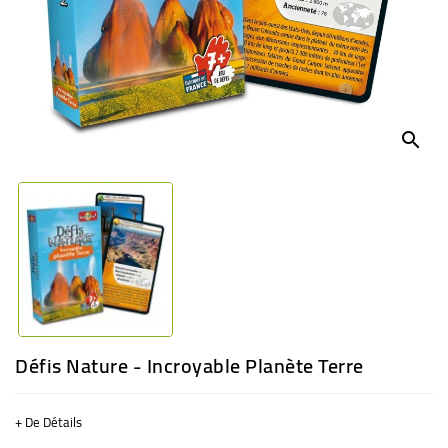
BÉBÉ
CULTUREL
search
Défis Nature - Incroyable Planète Terre
+ De Détails