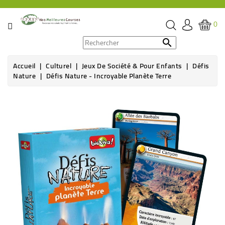
CATÉGORIE
0
PROMOS

Accueil
Culturel
Jeux De Société & Pour Enfants
Défis
ÉPICERIE
Nature
Défis Nature - Incroyable Planète Terre
THÉ,
Rupture de stock
CAFÉ
&
BOISSON
HYGIÈNE
SOINS
SANTÉ
BIEN-
ÊTRE