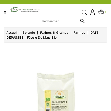
CATÉGORIE
0
PROMOS

Accueil
Épicerie
Farines & Graines
Farines
DATE
ÉPICERIE
DÉPASSÉE - Fécule De Maïs Bio
THÉ,
CAFÉ
&
BOISSON
HYGIÈNE
SOINS
SANTÉ
BIEN-
ÊTRE