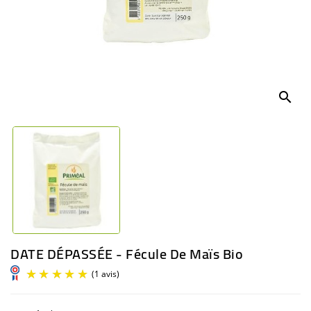
BÉBÉ
CULTUREL
search
DATE DÉPASSÉE - Fécule De Maïs Bio