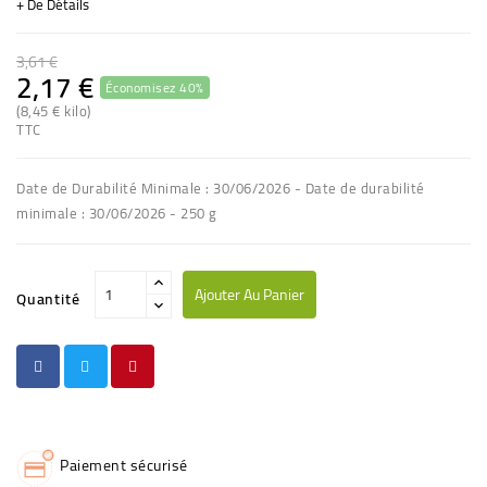
+ De Détails
3,61 €
2,17 €
Économisez 40%
(1 avis)
(8,45 € kilo)
TTC
Date de Durabilité Minimale : 30/06/2026 - Date de durabilité
minimale : 30/06/2026 - 250 g
Ajouter Au Panier
Quantité
Paiement sécurisé