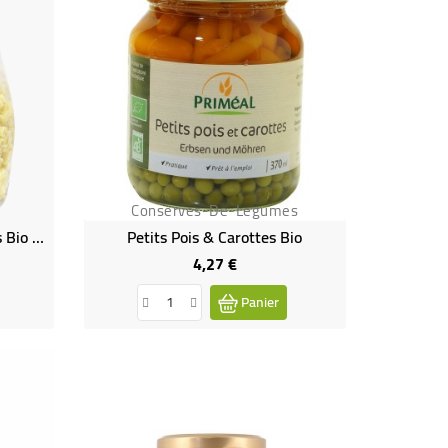
Conserves-De-Legumes
Les Pâtinettes - Petites Pâtes Bio Rigolos Pour Enfant
Petits Pois & Carottes Bio
4,27 €
Prix
Panier