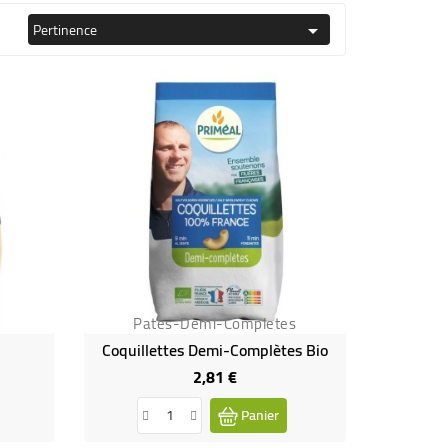
Pertinence

Pates-Demi-Completes
Coquillettes Demi-Complètes Bio
2,81 €
Prix
Panier