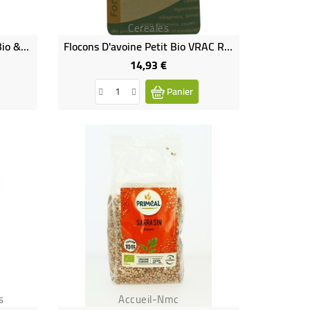
Cereales
Protéines De Soja Texturées Bio & Vegan
Flocons D'avoine Petit Bio VRAC RHD 3 Kg
14,93 €
Prix
Panier
s
Accueil-Nmc