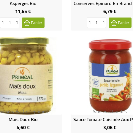
Asperges Bio
Conserves Epinard En Branch
11,65 €
6,79 €
Prix
Prix
Panier
Panier
Conserves-De-Legumes
Sauces-Chaudes
Maïs Doux Bio
4,60 €
3,06 €
Prix
Prix