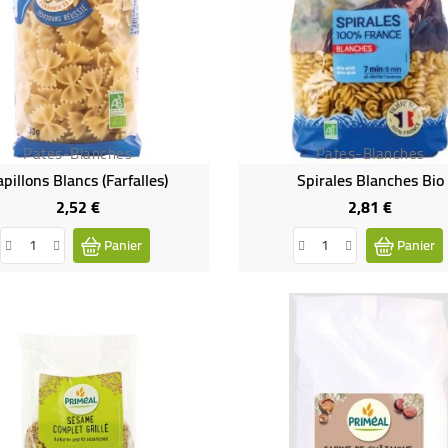
Pates-Blanches
Pates-Blanches
apillons Blancs (farfalles)
Spirales Blanches Bio
2,52 €
2,81 €
Prix
Prix
Panier
Panier