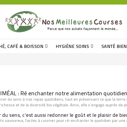
HÉ, CAFÉ & BOISSON
HYGIÈNE SOINS
SANTÉ BIE
Pâtisseries, Moelleux Et Cakes
Sucres En Morceaux, Bûchettes
Barre De Céréales, Pâte D\'amande
Tomates (purée, Coulis, Concentré....)
Levure De Bière Et Germe De Blé
Cotons
Tampo
Shampooin
IMÉAL : Ré enchanter notre alimentation quotidie
er du sens à nos repas quotidiens, tout en préservant ce que la terre n
ichesse et de la diversité bio végétale. Ainsi, elle s'engage auprès de 
du sens, c'est aussi redonner le goût et le plaisir de bi
ts savoureux, faciles à cuisiner pour ré-enchanter le quotidien par une 