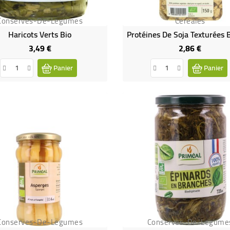
Conserves-De-Legumes
Cereales
Haricots Verts Bio
3,49 €
2,86 €
Prix
Prix
Panier
Panier
Conserves-De-Legumes
Conserves-De-Legume