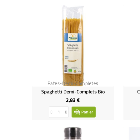
Pates-Demi-Completes
Spaghetti Demi-Complets Bio
C
2,83 €
Prix
Panier