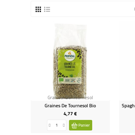
Graines-De-Tournesol
Graines De Tournesol Bio
Spaghe
4,77 €
Prix
Panier