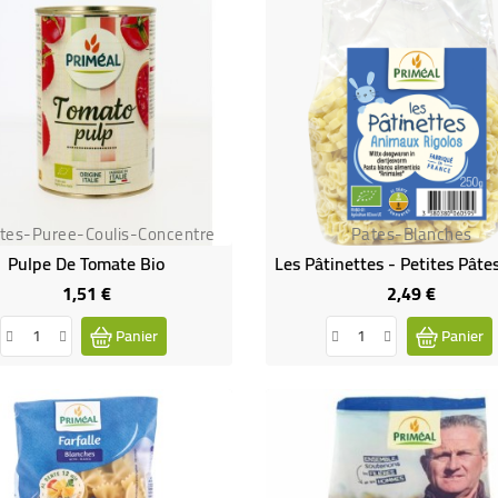
tes-Puree-Coulis-Concentre
Pates-Blanches
Pulpe De Tomate Bio
1,51 €
2,49 €
Prix
Prix
Panier
Panier