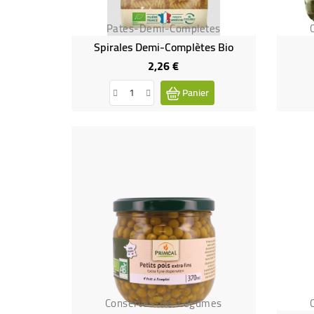
Pates-Demi-Completes
Spirales Demi-Complètes Bio
2,26 €
Prix
Panier
Conserves-De-Legumes