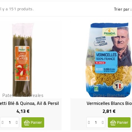
Il y a 151 produits.
Trier par :
Pates-Aux-Cereales
Pates-Blanches
tti Blé & Quinoa, Ail & Persil
Vermicelles Blancs Bio
4,13 €
2,81 €
Prix
Prix
Panier
Panier