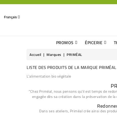
Français
PROMOS
ÉPICERIE
T
Dates Dépassées, Jusqu\'à -70% De Réduction
Découverte De Beaux Produits Au Détour D\'une Bonne Affaire
Sucres & Édulcorants Naturels
Chocolats, Barres & Confiserie
Accueil
Marques
PRIMÉAL
LISTE DES PRODUITS DE LA MARQUE PRIMÉAL
L'alimentation bio végétale
PR
"Chez Priméal, nous pensons qu'il est temps de redonn
engagée dès sa création dans la préservation de la r
Redonner 
Dans ses ateliers, Priméal crée ainsi des produi