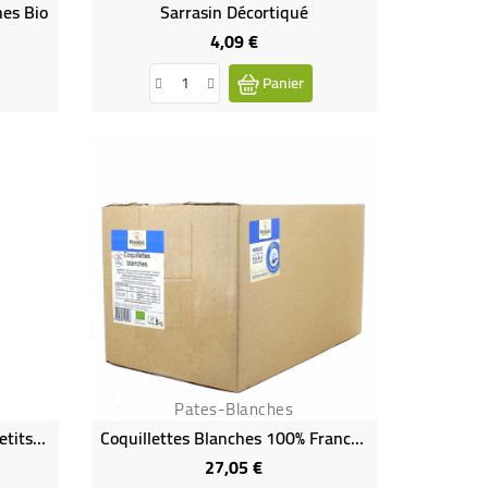
es Bio
Sarrasin Décortiqué
4,09 €
Prix
Panier
Pates-Blanches
Sauce Tomate Cuisinée Aux Petits Légumes
Coquillettes Blanches 100% France Bio VRAC RHD 5 Kg
27,05 €
Prix