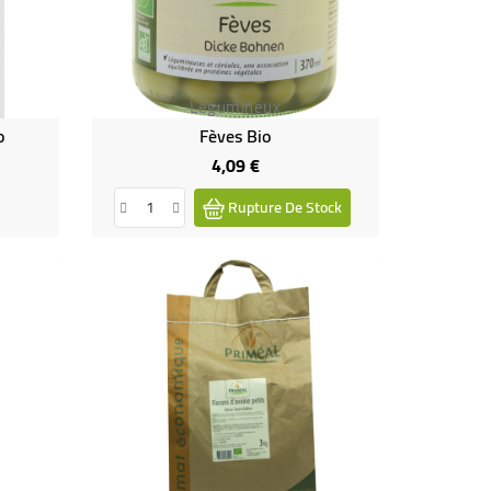
Legumineux
o
Fèves Bio
4,09 €
Prix
Rupture De Stock