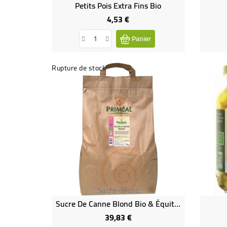
Petits Pois Extra Fins Bio
4,53 €
Prix
Panier
Rupture de stock
Sucre-Blanc
Sucre De Canne Blond Bio & Équitable VRAC RHD 5 Kg
39,83 €
Prix