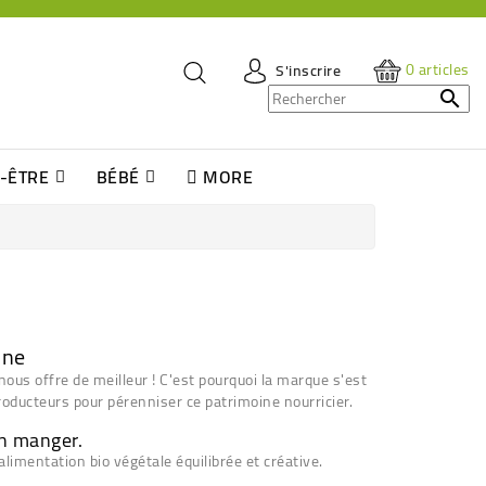
0
articles
S'inscrire

N-ÊTRE
BÉBÉ
MORE
Jeux De Société & Pour Enfants
 Tiges Et Disques À Démaquiller
ns Et Serviette Hygiéniques
g Douche Pour Enfant
Huile Végétale - Macérât Huileux
Huiles (essentielles + Massage + CBD)
Complément, Préparateur Solaires
Crèmes Solaires Bébé Et Enfants
nne
ous offre de meilleur ! C'est pourquoi la marque s'est
producteurs pour pérenniser ce patrimoine nourricier.
en manger.
alimentation bio végétale équilibrée et créative.