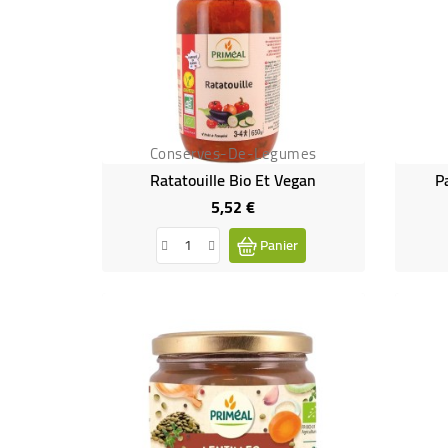
Conserves-De-Legumes
Ratatouille Bio Et Vegan
P
5,52 €
Prix
Panier