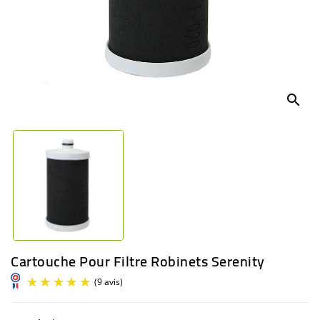
BÉBÉ
CULTUREL
search
Cartouche Pour Filtre Robinets Serenity