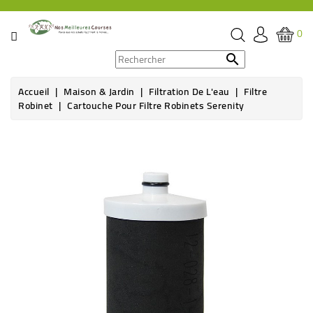
CATÉGORIE
0
PROMOS

Accueil
Maison & Jardin
Filtration De L'eau
Filtre
ÉPICERIE
Robinet
Cartouche Pour Filtre Robinets Serenity
THÉ,
Rupture de stock
CAFÉ
&
BOISSON
HYGIÈNE
SOINS
SANTÉ
BIEN-
ÊTRE