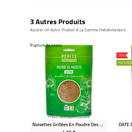
3 Autres Produits
Ajouter Un Autre Produit À La Gamme Hebdomadaire
Rupture de stock
-50%
PRIX RÉ
Fruit-Sec-En-Poudre
Noisettes Grillées En Poudre Des Collines De Veterbo Bio