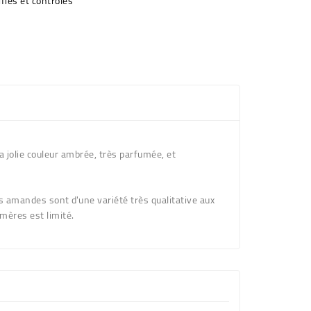
fiés et contrôlés
a jolie couleur ambrée, très parfumée, et
s amandes sont d'une variété très qualitative aux
 amères est limité.