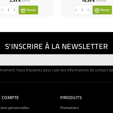
2,33 €
16,39 €
Prix
Prix
Prix
Prix
4,65 €
17,25 €
de
de
Panier
Panier
base
base
S'INSCRIRE À LA NEWSLETTER
moment. Vous trouverez pour cela nos informations de contact dans 
E COMPTE
PRODUITS
tions personnelles
Promotions