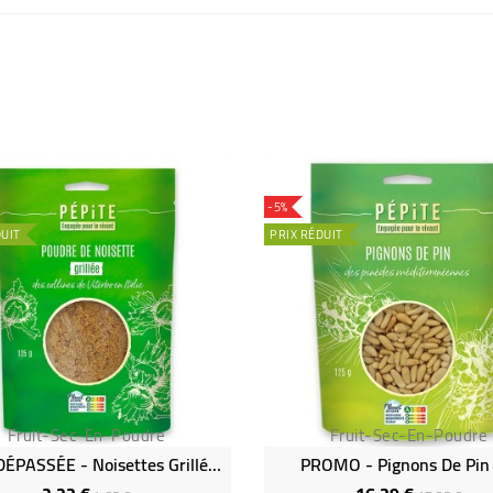
-5%
DUIT
PRIX RÉDUIT
Fruit-Sec-En-Poudre
Fruit-Sec-En-Poudre
DATE DÉPASSÉE - Noisettes Grillées En Poudre Des Collines De Veterbo Bio
PROMO - Pignons De Pin 