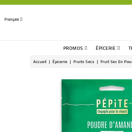
Français
PROMOS
ÉPICERIE
T
Dates Dépassées, Jusqu\'à -70% De Réduction
Découverte De Beaux Produits Au Détour D\'une Bonne Affaire
Sucres & Édulcorants Naturels
Chocolats, Barres & Confiserie
Accueil
Épicerie
Fruits Secs
Fruit Sec En Pou