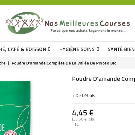
HÉ, CAFÉ & BOISSON
HYGIÈNE SOINS
SANTÉ BIE
Pâtisseries, Moelleux Et Cakes
Sucres En Morceaux, Bûchettes
Barre De Céréales, Pâte D\'amande
Tomates (purée, Coulis, Concentré....)
Levure De Bière Et Germe De Blé
Cotons
Tampo
Shampooin
dre
Poudre D'amande Complète De La Vallée De Pinoso Bio
Poudre D'amande Compl
+ De Détails
4,45 €
(35,60 € Kilo)
TTC