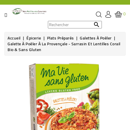
CATÉGORIE
0
PROMOS

Accueil
Épicerie
Plats Préparés
Galettes À Poêler
ÉPICERIE
Galette À Poêler À La Provençale - Sarrasin Et Lentilles Corail
Bio & Sans Gluten
THÉ,
CAFÉ
&
BOISSON
HYGIÈNE
SOINS
SANTÉ
BIEN-
ÊTRE