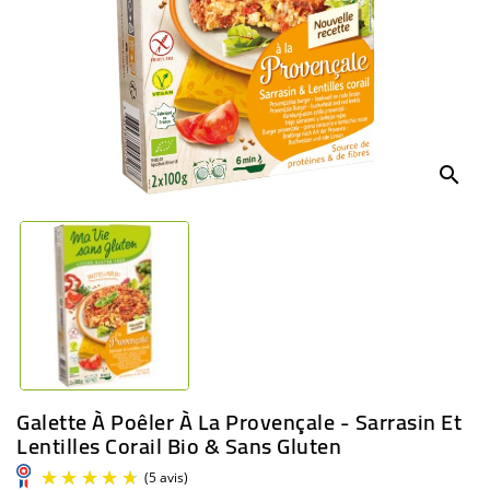
BÉBÉ
CULTUREL
search
Galette À Poêler À La Provençale - Sarrasin Et
Lentilles Corail Bio & Sans Gluten