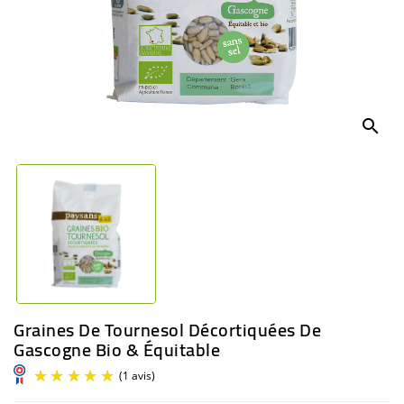
BÉBÉ
CULTUREL
search
Graines De Tournesol Décortiquées De
Gascogne Bio & Équitable