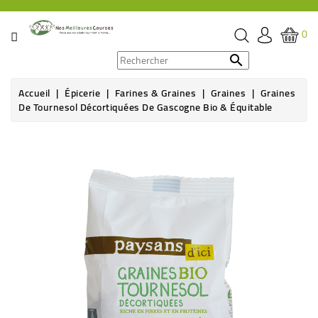
CATÉGORIE
0
PROMOS

Accueil
Épicerie
Farines & Graines
Graines
Graines
ÉPICERIE
De Tournesol Décortiquées De Gascogne Bio & Équitable
THÉ,
CAFÉ
&
BOISSON
HYGIÈNE
SOINS
SANTÉ
BIEN-
ÊTRE