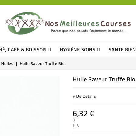
HÉ, CAFÉ & BOISSON
HYGIÈNE SOINS
SANTÉ BIE
Pâtisseries, Moelleux Et Cakes
Sucres En Morceaux, Bûchettes
Barre De Céréales, Pâte D\'amande
Tomates (purée, Coulis, Concentré....)
Levure De Bière Et Germe De Blé
Cotons
Tampo
Shampooin
Huiles
Huile Saveur Truffe Bio
Huile Saveur Truffe Bio
+ De Détails
6,32 €
()
TTC