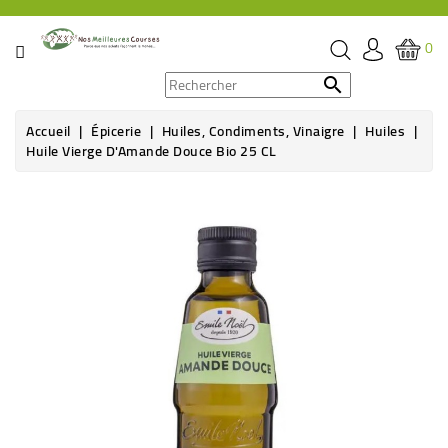
CATÉGORIE
0
PROMOS

Accueil
Épicerie
Huiles, Condiments, Vinaigre
Huiles
ÉPICERIE
Huile Vierge D'Amande Douce Bio 25 CL
THÉ,
CAFÉ
&
BOISSON
HYGIÈNE
SOINS
SANTÉ
BIEN-
ÊTRE