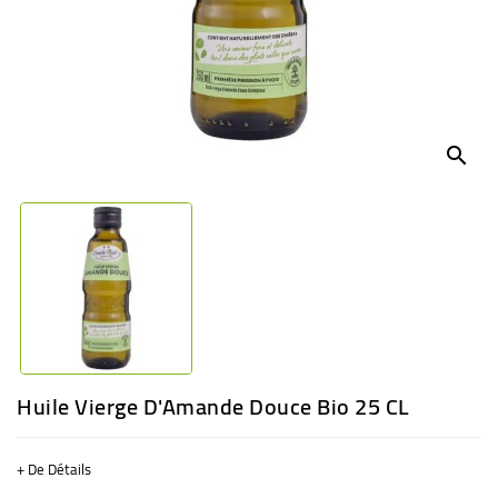
BÉBÉ
CULTUREL
search
Huile Vierge D'Amande Douce Bio 25 CL
+ De Détails